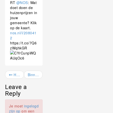
RT
@NOS
: Wat
doet doen de
huizenprijzen in
jouw
gemeente? Klik
op de kaart.
nos.nl/l/208041
2
https://t.co/7Q6
zWqhkGR
Huizenprijzen sterkst omhoog…
Binnenkort #tekoop in #Utrecht, gerenoveerde #woning
Leave a
Reply
Je moet
ingelogd
zijn op
om een