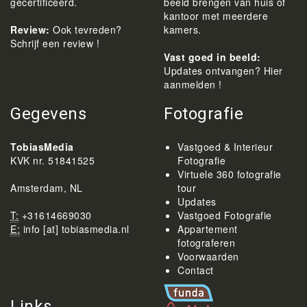
gecertificeerd.
beeld brengen van huis of
kantoor met meerdere
Review:
Ook tevreden?
kamers.
Schrijf een review !
Vast goed in beeld:
Updates ontvangen? Hier
aanmelden !
Gegevens
Fotografie
TobiasMedia
Vastgoed & Interieur
KVK nr. 51841525
Fotografie
Virtuele 360 fotografie
Amsterdam, NL
tour
Updates
T:
+31614669030
Vastgoed Fotografie
E:
info [at] tobiasmedia.nl
Appartement
fotograferen
Voorwaarden
Contact
Links