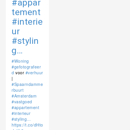
#appar
tement
#interie
ur
#stylin
g…
#Woning
#gefotografeer
d
voor
#verhuur
|
#Spaarndamme
rbuurt
#Amsterdam
#vastgoed
#appartement
#interieur
#styling…
https://t.co/dHto