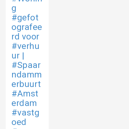
g
#gefot
ografee
rd voor
#verhu
ur |
#Spaar
ndamm
erbuurt
#Amst
erdam
#vastg
oed