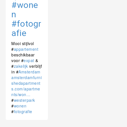
#wone
n
#fotogr
afie
Mooi stijlvol
#
appartement
beschikbaar
voor
#
expat
&
#
zakelijk
verblijf
in
#
Amsterdam
amsterdamfurni
shedapartment
s.com/apartme
nts/won…
#
westerpark
#
wonen
#
fotografie