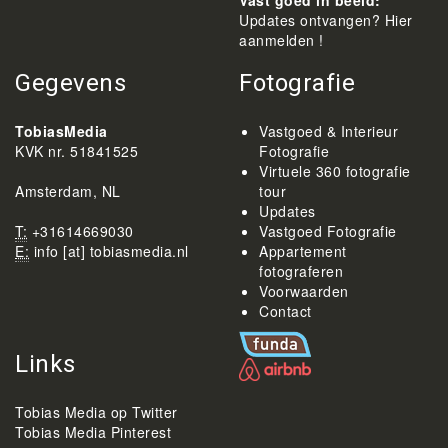
Vast goed in beeld:
Updates ontvangen? Hier
aanmelden !
Gegevens
Fotografie
TobiasMedia
Vastgoed & Interieur
KVK nr. 51841525
Fotografie
Virtuele 360 fotografie
Amsterdam, NL
tour
Updates
T:
+31614669030
Vastgoed Fotografie
E:
info [at] tobiasmedia.nl
Appartement
fotograferen
Voorwaarden
Contact
Links
Tobias Media op Twitter
Tobias Media Pinterest