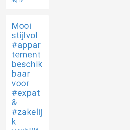
dvjtL8
Mooi
stijlvol
#appar
tement
beschik
baar
voor
#expat
&
#zakelij
k