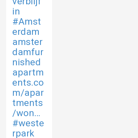
verblijf
in
#Amst
erdam
amster
damfur
nished
apartm
ents.co
m/apar
tments
/won…
#weste
rpark