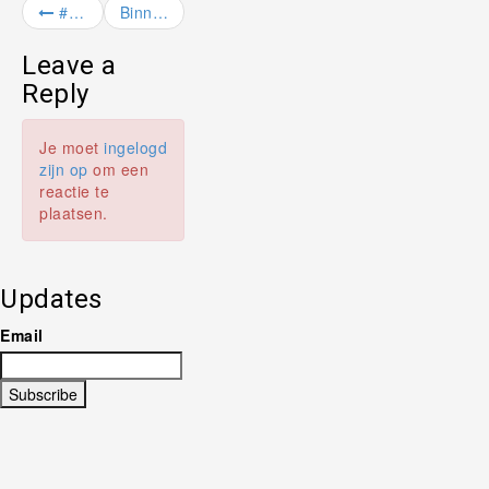
#Huis gefotografeerd in de #Jordaan voor #verhuur…
Binnenkort #tekoop in #Utrecht, Willem van Noordpl…
Leave a
Reply
Je moet
ingelogd
zijn op
om een
reactie te
plaatsen.
Updates
Email