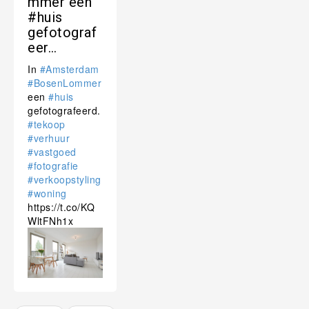
mmer een
#huis
gefotograf
eer…
In
#Amsterdam
#BosenLommer
een
#huis
gefotografeerd.
#tekoop
#verhuur
#vastgoed
#fotografie
#verkoopstyling
#woning
https://t.co/KQ
WltFNh1x