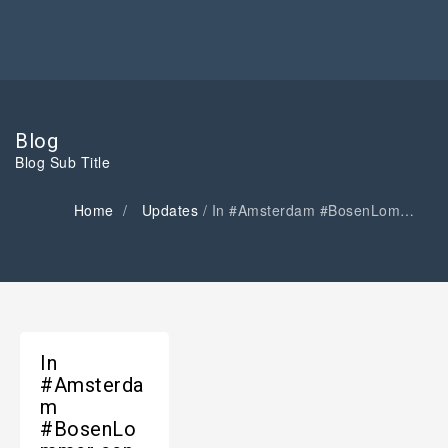
Blog
Blog Sub Title
Home
Updates
/
In #Amsterdam #BosenLommer een #huis gefotografeer…
In
#Amsterda
m
#BosenLo