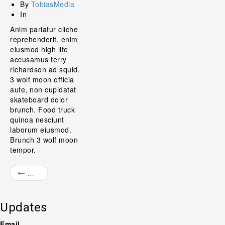
By
TobiasMedia
In
Anim pariatur cliche
reprehenderit, enim
eiusmod high life
accusamus terry
richardson ad squid.
3 wolf moon officia
aute, non cupidatat
skateboard dolor
brunch. Food truck
quinoa nesciunt
laborum eiusmod.
Brunch 3 wolf moon
tempor.
Web Developer
Updates
Email