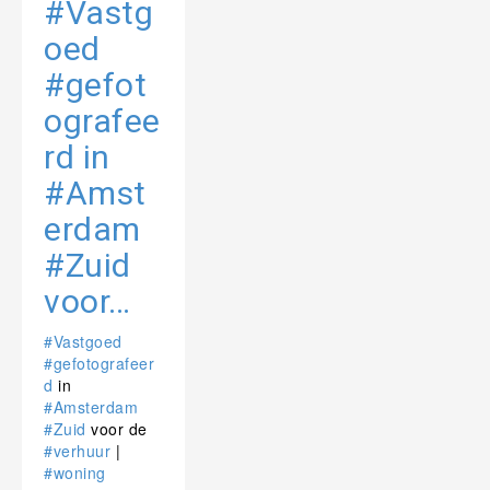
#Vastg
oed
#gefot
ografee
rd in
#Amst
erdam
#Zuid
voor…
#Vastgoed
#gefotografeer
d
in
#Amsterdam
#Zuid
voor de
#verhuur
|
#woning