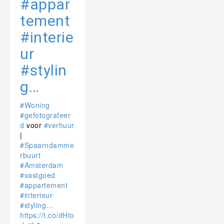
#appar
tement
#interie
ur
#stylin
g…
#Woning
#gefotografeer
d
voor
#verhuur
|
#Spaarndamme
rbuurt
#Amsterdam
#vastgoed
#appartement
#interieur
#styling…
https://t.co/dHto