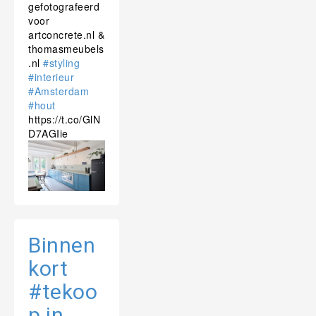
gefotografeerd
voor
artconcrete.nl &
thomasmeubels
.nl
#styling
#interieur
#Amsterdam
#hout
https://t.co/GlN
D7AGIie
Binnen
kort
#tekoo
p in