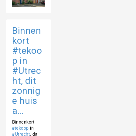
Binnen
kort
#tekoo
p in
#Utrec
ht, dit
zonnig
e huis
a…
Binnenkort
#tekoop
in
#Utrecht
, dit