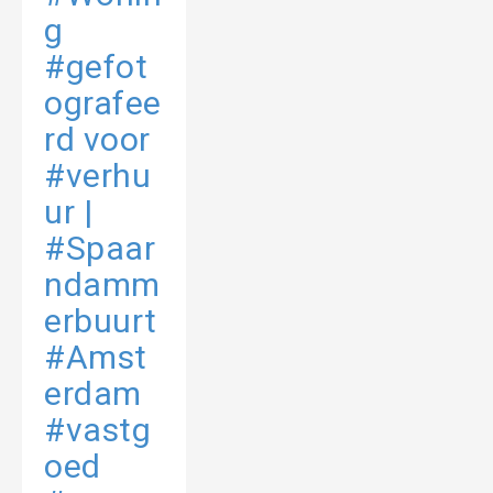
g
#gefot
ografee
rd voor
#verhu
ur |
#Spaar
ndamm
erbuurt
#Amst
erdam
#vastg
oed