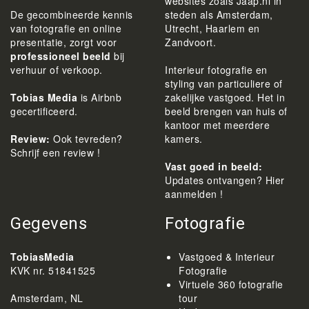
websites zoals Jaap.nl in
De gecombineerde kennis
steden als Amsterdam,
van fotografie en online
Utrecht, Haarlem en
presentatie, zorgt voor
Zandvoort.
professioneel beeld
bij
verhuur of verkoop.
Interieur fotografie en
styling van particuliere of
Tobias Media
is Airbnb
zakelijke vastgoed. Het in
gecertificeerd.
beeld brengen van huis of
kantoor met meerdere
Review:
Ook tevreden?
kamers.
Schrijf een review !
Vast goed in beeld:
Updates ontvangen? Hier
aanmelden !
Gegevens
Fotografie
TobiasMedia
Vastgoed & Interieur
KVK nr. 51841525
Fotografie
Virtuele 360 fotografie
Amsterdam, NL
tour