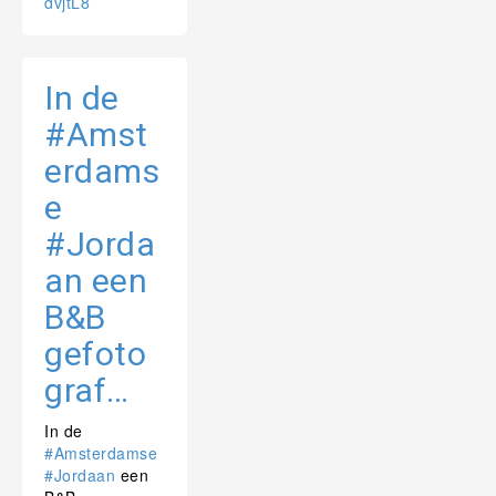
dvjtL8
In de
#Amst
erdams
e
#Jorda
an een
B&B
gefoto
graf…
In de
#Amsterdamse
#Jordaan
een