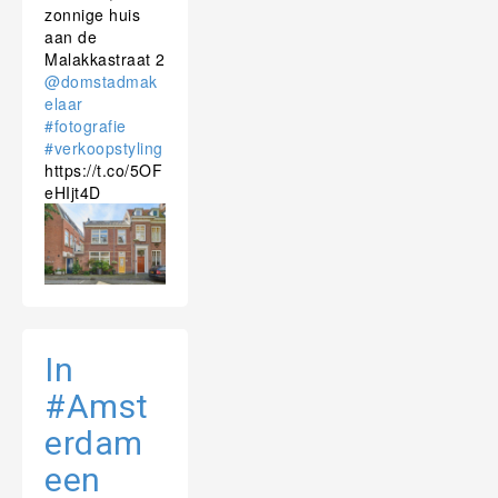
zonnige huis
aan de
Malakkastraat 2
@domstadmak
elaar
#fotografie
#verkoopstyling
https://t.co/5OF
eHIjt4D
In
#Amst
erdam
een