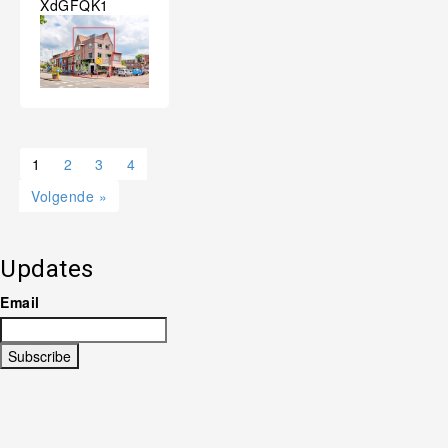
XdGFQK1
1
2
3
4
Volgende »
Updates
Email