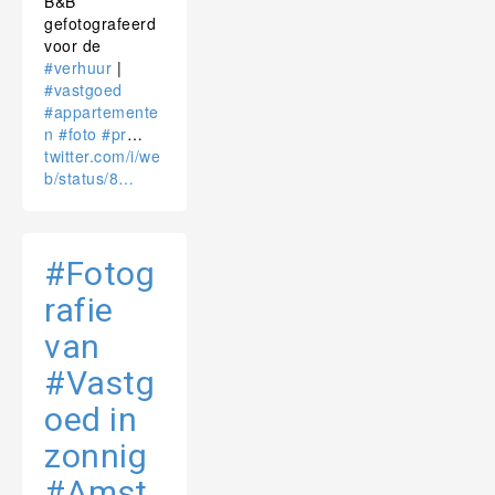
B&B
gefotografeerd
voor de
#verhuur
|
#vastgoed
#appartemente
n
#foto
#pr
…
twitter.com/i/we
b/status/8…
#Fotog
rafie
van
#Vastg
oed in
zonnig
#Amst