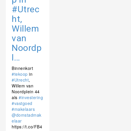
#Utrec
ht,
Willem
van
Noordp
l…
Binnenkort
#tekoop
in
#Utrecht
,
Willem van
Noordplein 44
als
#investering
#vastgoed
#makelaars
@domstadmak
elaar
https://t.co/FB4