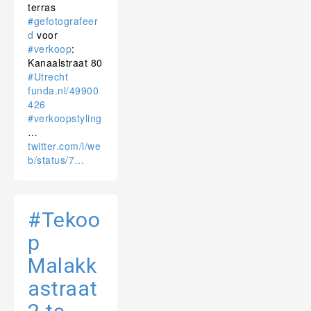
terras
#gefotografeer
d
voor
#verkoop
:
Kanaalstraat 80
#Utrecht
funda.nl/49900
426
#verkoopstyling
…
twitter.com/i/we
b/status/7…
#Tekoo
p
Malakk
astraat