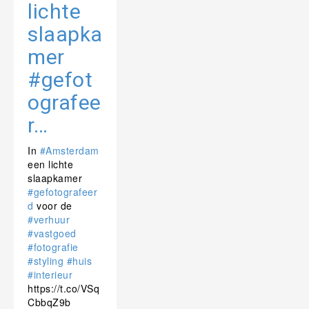
lichte
slaapka
mer
#gefot
ografee
r…
In
#Amsterdam
een lichte
slaapkamer
#gefotografeer
d
voor de
#verhuur
#vastgoed
#fotografie
#styling
#huis
#interieur
https://t.co/VSq
CbbqZ9b