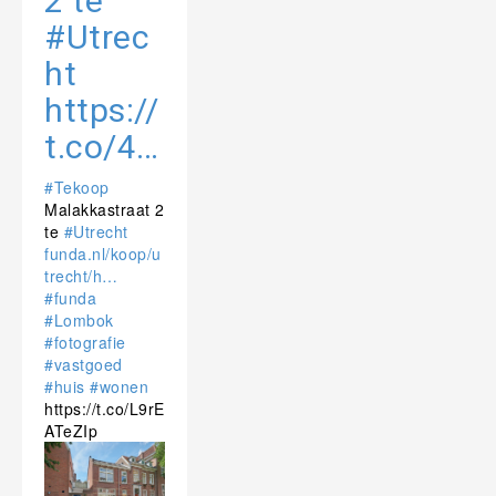
2 te
#Utrec
ht
https://
t.co/4…
#Tekoop
Malakkastraat 2
te
#Utrecht
funda.nl/koop/u
trecht/h…
#funda
#Lombok
#fotografie
#vastgoed
#huis
#wonen
https://t.co/L9rE
ATeZIp