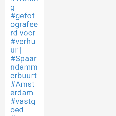
g
#gefot
ografee
rd voor
#verhu
ur |
#Spaar
ndamm
erbuurt
#Amst
erdam
#vastg
oed