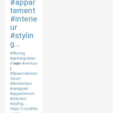
#appar
tement
#interie
ur
#stylin
g…
#Woning
#gefotografeer
d
voor
#verhuur
|
#Spaarndamme
rbuurt
#Amsterdam
#vastgoed
#appartement
#interieur
#styling…
https://t.co/dHto