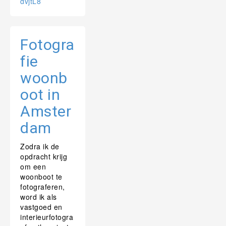
dvjtL8
Fotogra
fie
woonb
oot in
Amster
dam
Zodra ik de
opdracht krijg
om een
woonboot te
fotograferen,
word ik als
vastgoed en
interieurfotogra