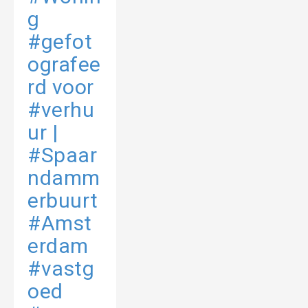
g
#gefot
ografee
rd voor
#verhu
ur |
#Spaar
ndamm
erbuurt
#Amst
erdam
#vastg
oed