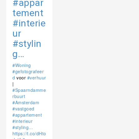
#appar
tement
#interie
ur
#stylin
g…
#Woning
#gefotografeer
d
voor
#verhuur
|
#Spaarndamme
rbuurt
#Amsterdam
#vastgoed
#appartement
#interieur
#styling…
https://t.co/dHto